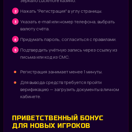
зеркало Luckmore казино.
Нажать "Регистрация" в углу страницы.
Указать e-mail или номер телефона, выбрать
валюту счёта.
Придумать пароль, согласиться с правилами.
Подтвердить учётную запись через ссылку из
письма или код из СМС.
Регистрация занимает менее 1 минуты.
Для вывода средств требуется пройти
верификацию — загрузить документы в личном
кабинете.
ПРИВЕТСТВЕННЫЙ БОНУС
ДЛЯ НОВЫХ ИГРОКОВ