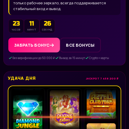
только рабочее зеркало, всегда поддерживается
стабильный вход и вывод.
23
11
25
ЧАСОВ
МИНУТ
СЕКУНД
ЗАБРАТЬ БОНУС
ВСЕ БОНУСЫ
Без верификации до 50 000 ₽
Вывод за 15 минут
Crypto + карты
УДАЧА ДНЯ
JACKPOT 7 458 200 ₽