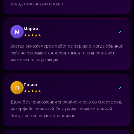
вывод тоже недолго ждал.
Мария
М
★
★
★
★
★
Всегда захожу через рабочее зеркало, когда обычный
сайт не открывается. Ассортимент игр впечатляет,
часто использую акции.
Павел
П
★
★
★
★
★
Даже без приложения спокойно играю со смартфона,
интерфейс понятный. Отыгрывал приветственный
бонус, все условия прозрачные.