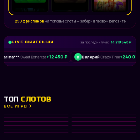
250 фриспинов
на топовые слоты — забери в первом депозите
LIVE ВЫИГРЫШИ
за последний час ·
14 218 540 ₽
+12 450 ₽
+240 015 ₽
**
Валерий
·
Sweet Bonanza
·
Crazy Time
В
L
ТОП
СЛОТОВ
ВСЕ ИГРЫ
Gates of Olympus 1000
Big Bass Bonanza
HOT
Diamond of Jungle
Aztec Clusters
NEW
PRAGMATIC PLAY
PRAGMATIC PLAY
Divine Divas
Dreamshock
TOP
NETENT
PRAGMATIC PLAY
Hot Fruit
Phoenix Rising
NEW
PLAY’N GO
NETENT
Fruit Machine
Capymania Yellow
HOT
MICROGAMING
PLAY’N GO
Big Win x25
Fab Farm
MICROGAMING
PRAGMATIC PLAY