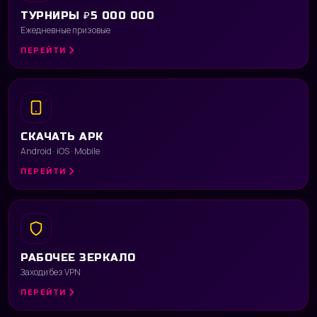
ТУРНИРЫ ₽5 000 000
Ежедневные призовые
ПЕРЕЙТИ
СКАЧАТЬ APK
Android · iOS · Mobile
ПЕРЕЙТИ
РАБОЧЕЕ ЗЕРКАЛО
Заходи без VPN
ПЕРЕЙТИ