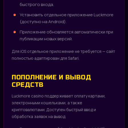
быстрого входа.
Установить отдельное приложение Luckmore
(доступно на Android).
Приложение обновляется автоматически при
публикации новых версий.
Для iOS отдельное приложение не требуется — сайт
полностью адаптирован для Safari.
ПОПОЛНЕНИЕ И ВЫВОД
СРЕДСТВ
Luckmore casino поддерживает оплату картами,
электронными кошельками, а также
криптовалютами. Доступен быстрый ввод и
обработка заявок на вывод.